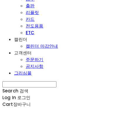
출판
리플릿
카드
전도용품
ETC
캘린더
캘린더 마감안내
고객센터
주문하기
공지사항
그리심몰
Search
검색
Log In
로그인
Cart
장바구니