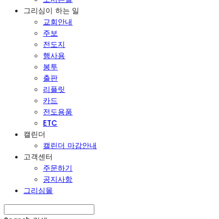
그리심이 하는 일
교회안내
주보
전도지
행사용
봉투
출판
리플릿
카드
전도용품
ETC
캘린더
캘린더 마감안내
고객센터
주문하기
공지사항
그리심몰