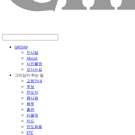
GRISIM
인사말
About
사진촬영
오시는길
그리심이 하는 일
교회안내
주보
전도지
행사용
봉투
출판
리플릿
카드
전도용품
ETC