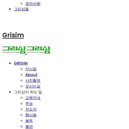
공지사항
그리심몰
Grisim
GRISIM
인사말
About
사진촬영
오시는길
그리심이 하는 일
교회안내
주보
전도지
행사용
봉투
출판