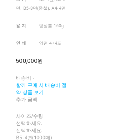
면, B5-8면(중철), A4-4면
용 지
앙상블 160g
인 쇄
양면 4+4도
500,000원
배송비
-
함께 구매 시 배송비 절
약 상품 보기
추가 금액
사이즈/수량
선택하세요.
선택하세요.
B5-4면(1000매)