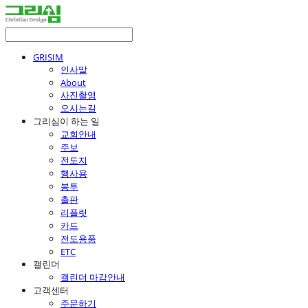
GRISIM
인사말
About
사진촬영
오시는길
그리심이 하는 일
교회안내
주보
전도지
행사용
봉투
출판
리플릿
카드
전도용품
ETC
캘린더
캘린더 마감안내
고객센터
주문하기