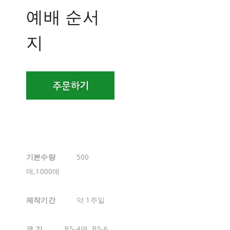
예배 순서
지
기본수량
500
매,1000매
제작기간
약 1주일
크 기
B5-4면, B5-6