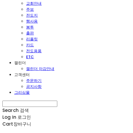
교회안내
주보
전도지
행사용
봉투
출판
리플릿
카드
전도용품
ETC
캘린더
캘린더 마감안내
고객센터
주문하기
공지사항
그리심몰
Search
검색
Log In
로그인
Cart
장바구니