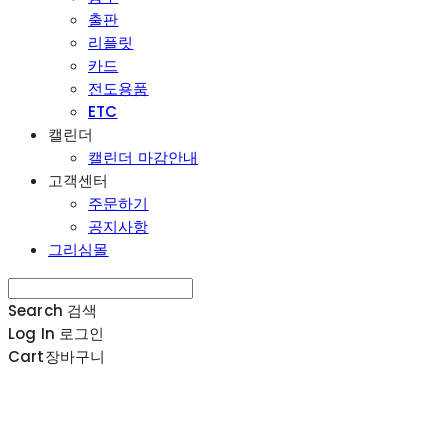
출판
리플릿
카드
전도용품
ETC
캘린더
캘린더 마감안내
고객센터
주문하기
공지사항
그리심몰
Search
검색
Log In
로그인
Cart
장바구니