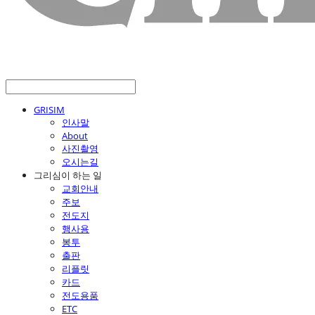
GRISIM
인사말
About
사진촬영
오시는길
그리심이 하는 일
교회안내
주보
전도지
행사용
봉투
출판
리플릿
카드
전도용품
ETC