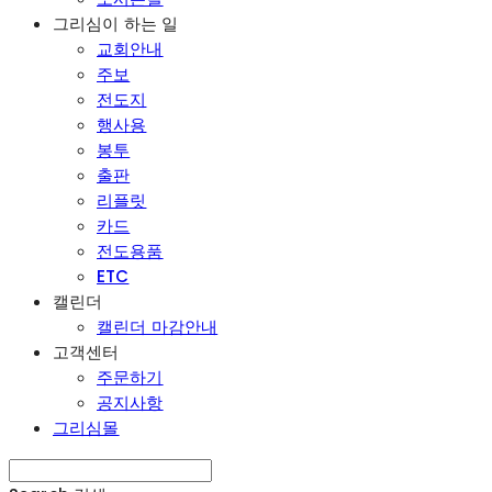
그리심이 하는 일
교회안내
주보
전도지
행사용
봉투
출판
리플릿
카드
전도용품
ETC
캘린더
캘린더 마감안내
고객센터
주문하기
공지사항
그리심몰