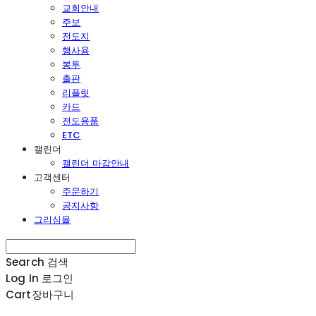
교회안내
주보
전도지
행사용
봉투
출판
리플릿
카드
전도용품
ETC
캘린더
캘린더 마감안내
고객센터
주문하기
공지사항
그리심몰
Search
검색
Log In
로그인
Cart
장바구니