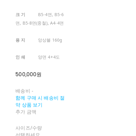
크 기
B5-4면, B5-6
면, B5-8면(중철), A4-4면
용 지
앙상블 160g
인 쇄
양면 4+4도
500,000원
배송비
-
함께 구매 시 배송비 절
약 상품 보기
추가 금액
사이즈/수량
선택하세요.