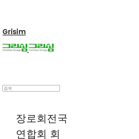
Grisim
장로회전국
연합회 회