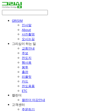
GRISIM
인사말
About
사진촬영
오시는길
그리심이 하는 일
교회안내
주보
전도지
행사용
봉투
출판
리플릿
카드
전도용품
ETC
캘린더
캘린더 마감안내
고객센터
주문하기