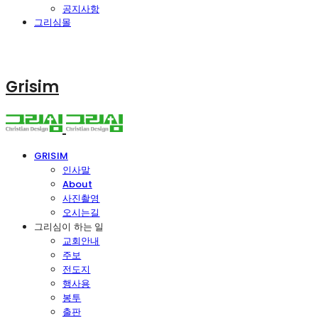
공지사항
그리심몰
Grisim
GRISIM
인사말
About
사진촬영
오시는길
그리심이 하는 일
교회안내
주보
전도지
행사용
봉투
출판