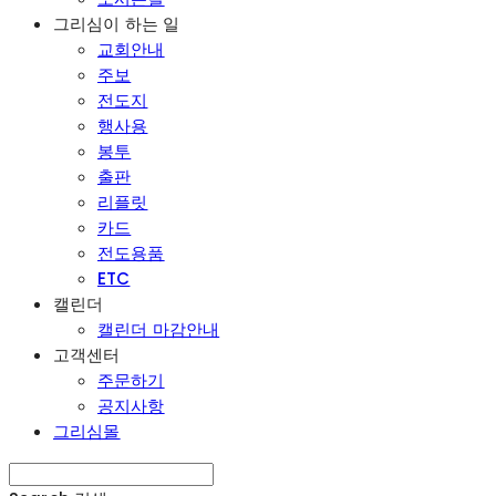
그리심이 하는 일
교회안내
주보
전도지
행사용
봉투
출판
리플릿
카드
전도용품
ETC
캘린더
캘린더 마감안내
고객센터
주문하기
공지사항
그리심몰