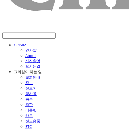
GRISIM
인사말
About
사진촬영
오시는길
그리심이 하는 일
교회안내
주보
전도지
행사용
봉투
출판
리플릿
카드
전도용품
ETC