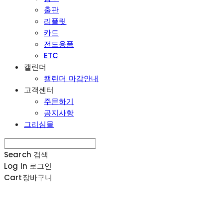
출판
리플릿
카드
전도용품
ETC
캘린더
캘린더 마감안내
고객센터
주문하기
공지사항
그리심몰
Search
검색
Log In
로그인
Cart
장바구니