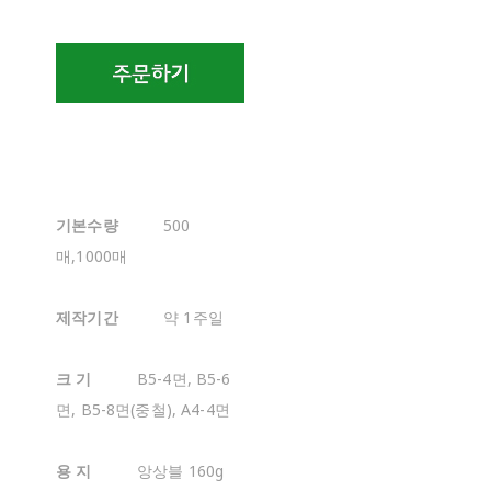
기본수량
500
매,1000매
제작기간
약 1주일
크 기
B5-4면, B5-6
면, B5-8면(중철), A4-4면
용 지
앙상블 160g