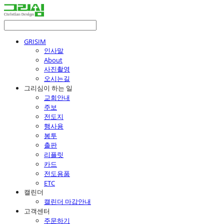
GRISIM
인사말
About
사진촬영
오시는길
그리심이 하는 일
교회안내
주보
전도지
행사용
봉투
출판
리플릿
카드
전도용품
ETC
캘린더
캘린더 마감안내
고객센터
주문하기