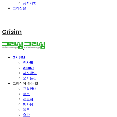
공지사항
그리심몰
Grisim
GRISIM
인사말
About
사진촬영
오시는길
그리심이 하는 일
교회안내
주보
전도지
행사용
봉투
출판