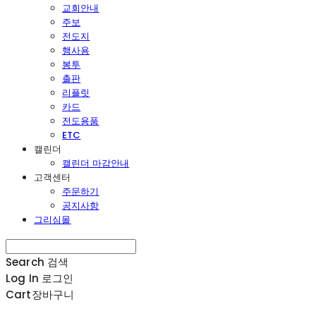
교회안내
주보
전도지
행사용
봉투
출판
리플릿
카드
전도용품
ETC
캘린더
캘린더 마감안내
고객센터
주문하기
공지사항
그리심몰
Search
검색
Log In
로그인
Cart
장바구니