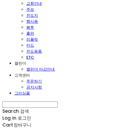
교회안내
주보
전도지
행사용
봉투
출판
리플릿
카드
전도용품
ETC
캘린더
캘린더 마감안내
고객센터
주문하기
공지사항
그리심몰
Search
검색
Log In
로그인
Cart
장바구니