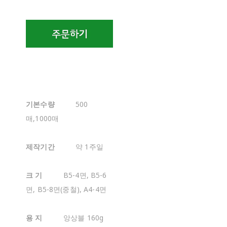
기본수량
500
매,1000매
제작기간
약 1주일
크 기
B5-4면, B5-6
면, B5-8면(중철), A4-4면
용 지
앙상블 160g