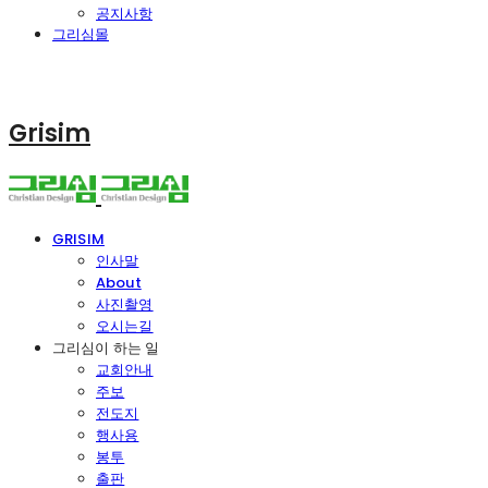
공지사항
그리심몰
Grisim
GRISIM
인사말
About
사진촬영
오시는길
그리심이 하는 일
교회안내
주보
전도지
행사용
봉투
출판