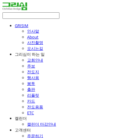
GRISIM
인사말
About
사진촬영
오시는길
그리심이 하는 일
교회안내
주보
전도지
행사용
봉투
출판
리플릿
카드
전도용품
ETC
캘린더
캘린더 마감안내
고객센터
주문하기