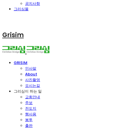
공지사항
그리심몰
Grisim
GRISIM
인사말
About
사진촬영
오시는길
그리심이 하는 일
교회안내
주보
전도지
행사용
봉투
출판