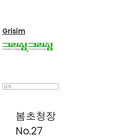
Grisim
봄초청장
No.27