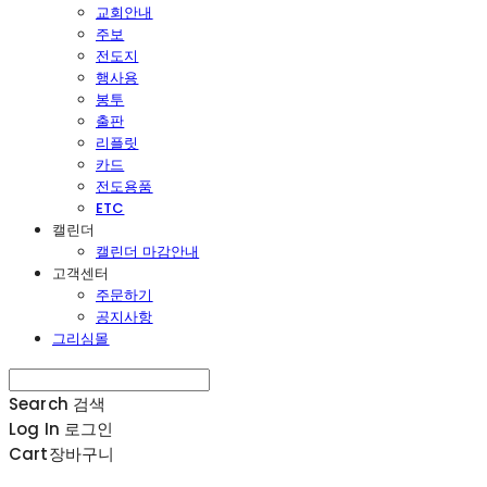
교회안내
주보
전도지
행사용
봉투
출판
리플릿
카드
전도용품
ETC
캘린더
캘린더 마감안내
고객센터
주문하기
공지사항
그리심몰
Search
검색
Log In
로그인
Cart
장바구니