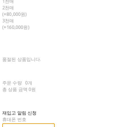
1천매
2천매
(+80,000원)
3천매
(+160,000원)
품절된 상품입니다.
주문 수량
0개
총 상품 금액
0원
재입고 알림 신청
휴대폰 번호