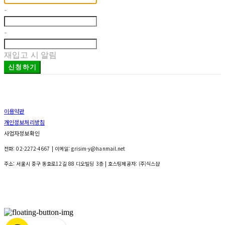
-
-
재입고 시 알림
신청하기
이용약관
개인정보처리방침
사업자정보확인
전화: 02-2272-4667 | 이메일: grisim-y@hanmail.net
주소: 서울시 중구 동호로12길 88 디오빌딩 3층
| 호스팅제공자: (주)식스샵