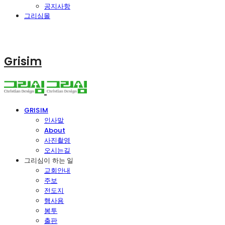
공지사항
그리심몰
Grisim
GRISIM
인사말
About
사진촬영
오시는길
그리심이 하는 일
교회안내
주보
전도지
행사용
봉투
출판