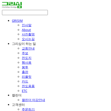
GRISIM
인사말
About
사진촬영
오시는길
그리심이 하는 일
교회안내
주보
전도지
행사용
봉투
출판
리플릿
카드
전도용품
ETC
캘린더
캘린더 마감안내
고객센터
주문하기