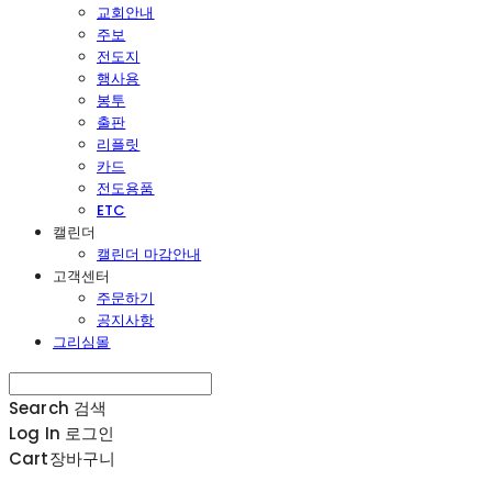
교회안내
주보
전도지
행사용
봉투
출판
리플릿
카드
전도용품
ETC
캘린더
캘린더 마감안내
고객센터
주문하기
공지사항
그리심몰
Search
검색
Log In
로그인
Cart
장바구니