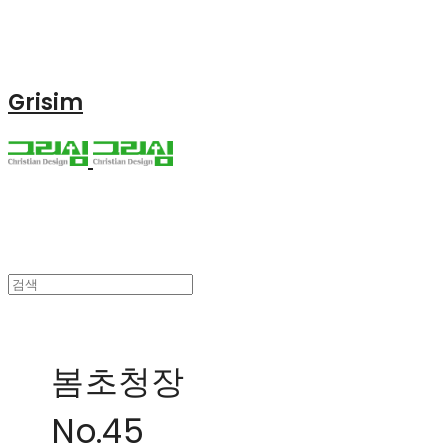
Grisim
봄초청장
No.45