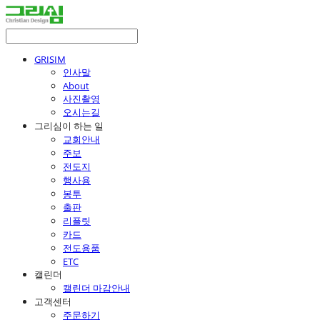
GRISIM
인사말
About
사진촬영
오시는길
그리심이 하는 일
교회안내
주보
전도지
행사용
봉투
출판
리플릿
카드
전도용품
ETC
캘린더
캘린더 마감안내
고객센터
주문하기