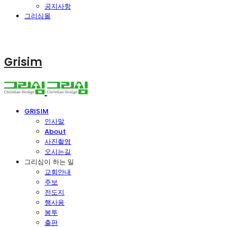
공지사항
그리심몰
Grisim
GRISIM
인사말
About
사진촬영
오시는길
그리심이 하는 일
교회안내
주보
전도지
행사용
봉투
출판