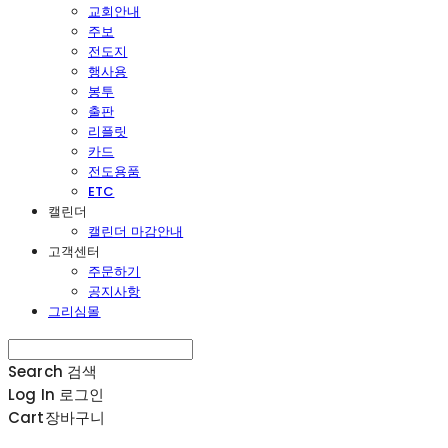
교회안내
주보
전도지
행사용
봉투
출판
리플릿
카드
전도용품
ETC
캘린더
캘린더 마감안내
고객센터
주문하기
공지사항
그리심몰
Search
검색
Log In
로그인
Cart
장바구니