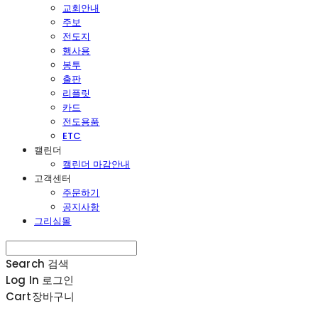
교회안내
주보
전도지
행사용
봉투
출판
리플릿
카드
전도용품
ETC
캘린더
캘린더 마감안내
고객센터
주문하기
공지사항
그리심몰
Search
검색
Log In
로그인
Cart
장바구니