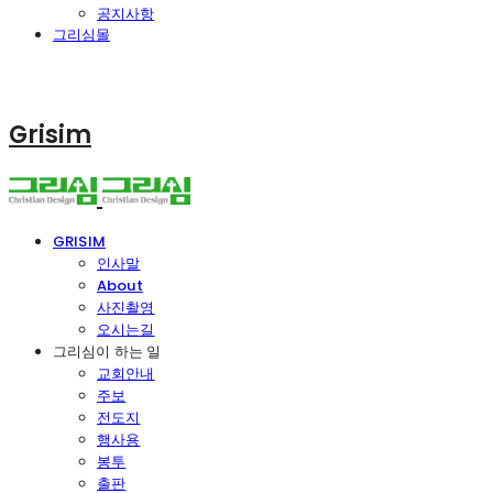
공지사항
그리심몰
Grisim
GRISIM
인사말
About
사진촬영
오시는길
그리심이 하는 일
교회안내
주보
전도지
행사용
봉투
출판