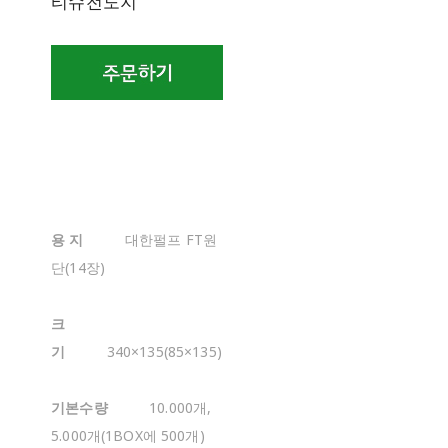
티슈전도지
용 지
대한펄프 FT원
단(14장)
크
기
340×135(85×135)
기본수량
10.000개,
5.000개(1BOX에 500개)