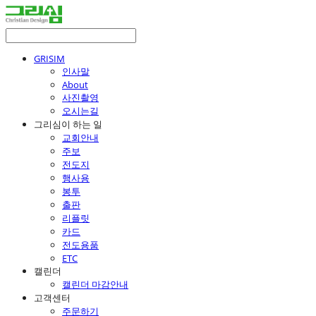
GRISIM
인사말
About
사진촬영
오시는길
그리심이 하는 일
교회안내
주보
전도지
행사용
봉투
출판
리플릿
카드
전도용품
ETC
캘린더
캘린더 마감안내
고객센터
주문하기