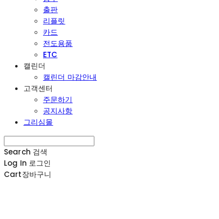
출판
리플릿
카드
전도용품
ETC
캘린더
캘린더 마감안내
고객센터
주문하기
공지사항
그리심몰
Search
검색
Log In
로그인
Cart
장바구니