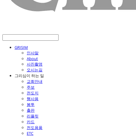
GRISIM
인사말
About
사진촬영
오시는길
그리심이 하는 일
교회안내
주보
전도지
행사용
봉투
출판
리플릿
카드
전도용품
ETC