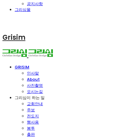
공지사항
그리심몰
Grisim
GRISIM
인사말
About
사진촬영
오시는길
그리심이 하는 일
교회안내
주보
전도지
행사용
봉투
출판