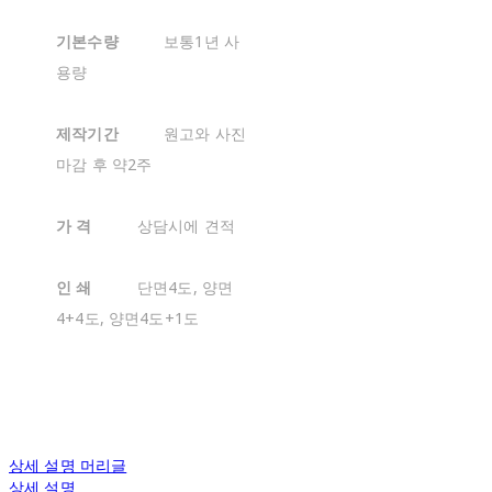
기본수량
보통1년 사
용량
제작기간
원고와 사진
마감 후 약2주
가 격
상담시에 견적
인 쇄
단면4도, 양면
4+4도, 양면4도+1도
상세 설명 머리글
상세 설명