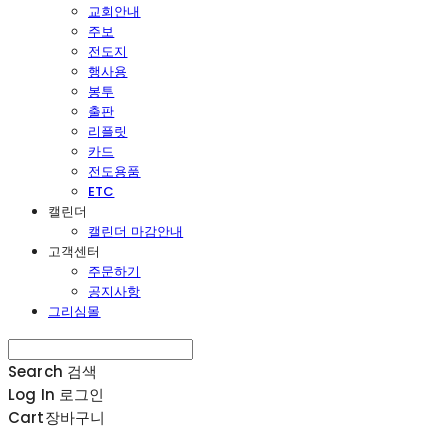
교회안내
주보
전도지
행사용
봉투
출판
리플릿
카드
전도용품
ETC
캘린더
캘린더 마감안내
고객센터
주문하기
공지사항
그리심몰
Search
검색
Log In
로그인
Cart
장바구니