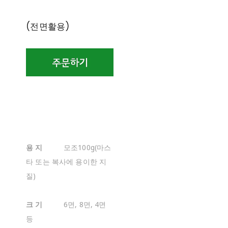
(전면활용)
용 지
모조100g(마스
타 또는 복사에 용이한 지
질)
크 기
6면, 8면, 4면
등