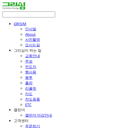
GRISIM
인사말
About
사진촬영
오시는길
그리심이 하는 일
교회안내
주보
전도지
행사용
봉투
출판
리플릿
카드
전도용품
ETC
캘린더
캘린더 마감안내
고객센터
주문하기