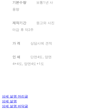
기본수량
보통1년 사
용량
제작기간
원고와 사진
마감 후 약2주
가 격
상담시에 견적
인 쇄
단면4도, 양면
4+4도, 양면4도+1도
상세 설명 머리글
상세 설명
상세 설명 바닥글