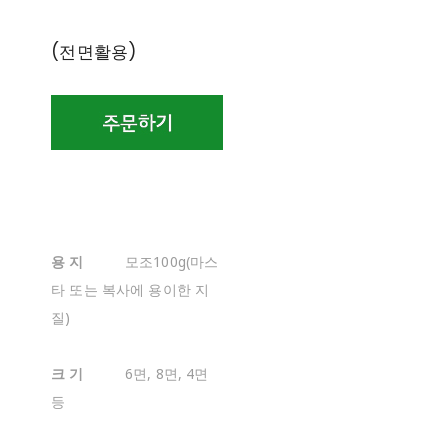
(전면활용)
용 지
모조100g(마스
타 또는 복사에 용이한 지
질)
크 기
6면, 8면, 4면
등