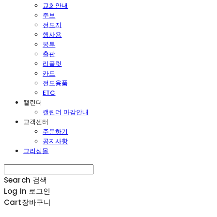
교회안내
주보
전도지
행사용
봉투
출판
리플릿
카드
전도용품
ETC
캘린더
캘린더 마감안내
고객센터
주문하기
공지사항
그리심몰
Search
검색
Log In
로그인
Cart
장바구니