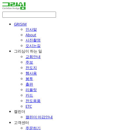
GRISIM
인사말
About
사진촬영
오시는길
그리심이 하는 일
교회안내
주보
전도지
행사용
봉투
출판
리플릿
카드
전도용품
ETC
캘린더
캘린더 마감안내
고객센터
주문하기