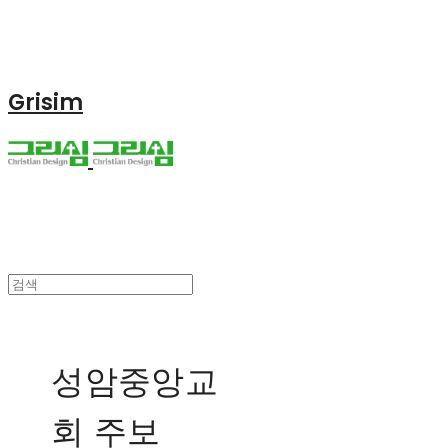
Grisim
성암중앙교
회 주보