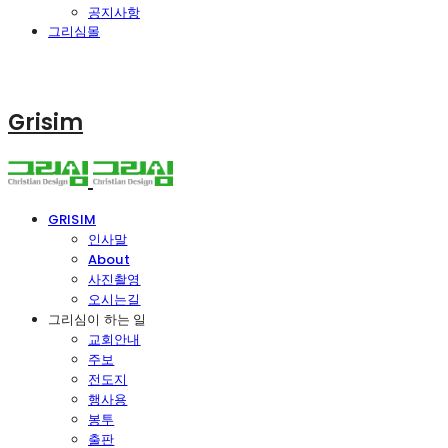
공지사항
그리심몰
Grisim
GRISIM
인사말
About
사진촬영
오시는길
그리심이 하는 일
교회안내
주보
전도지
행사용
봉투
출판