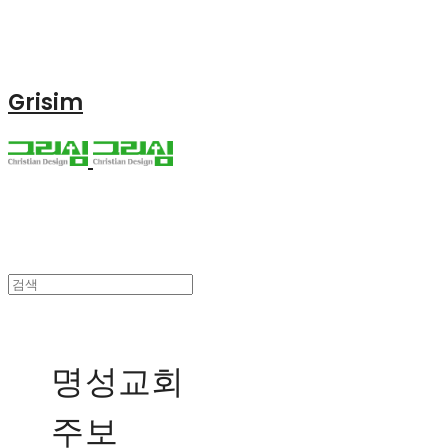
Grisim
명성교회
주보