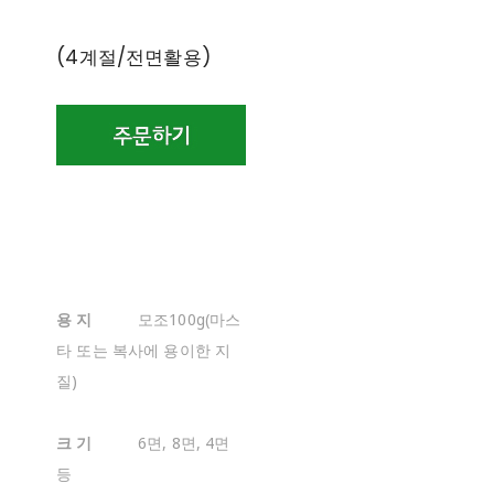
(4계절/전면활용)
용 지
모조100g(마스
타 또는 복사에 용이한 지
질)
크 기
6면, 8면, 4면
등