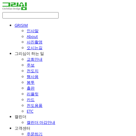
GRISIM
인사말
About
사진촬영
오시는길
그리심이 하는 일
교회안내
주보
전도지
행사용
봉투
출판
리플릿
카드
전도용품
ETC
캘린더
캘린더 마감안내
고객센터
주문하기