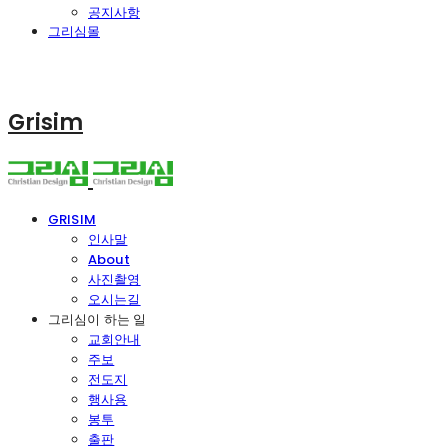
공지사항
그리심몰
Grisim
GRISIM
인사말
About
사진촬영
오시는길
그리심이 하는 일
교회안내
주보
전도지
행사용
봉투
출판