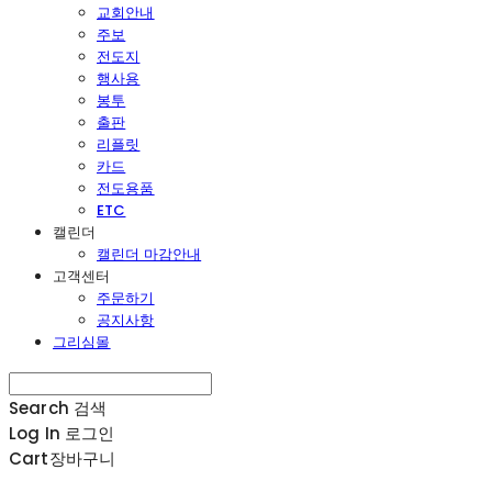
교회안내
주보
전도지
행사용
봉투
출판
리플릿
카드
전도용품
ETC
캘린더
캘린더 마감안내
고객센터
주문하기
공지사항
그리심몰
Search
검색
Log In
로그인
Cart
장바구니