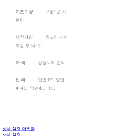
기본수량
보통1년 사
용량
제작기간
원고와 사진
마감 후 약2주
가 격
상담시에 견적
인 쇄
단면4도, 양면
4+4도, 양면4도+1도
상세 설명 머리글
상세 설명