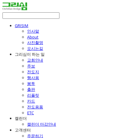
GRISIM
인사말
About
사진촬영
오시는길
그리심이 하는 일
교회안내
주보
전도지
행사용
봉투
출판
리플릿
카드
전도용품
ETC
캘린더
캘린더 마감안내
고객센터
주문하기