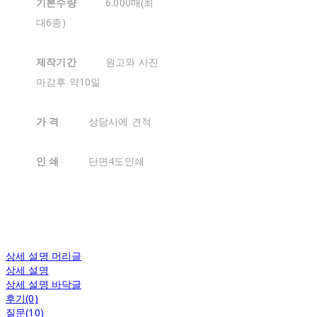
기본수량
6.000매(최
대6종)
제작기간
원고와 사진
마감후 약10일
가 격
상담시에 견적
인 쇄
단면4도인쇄
상세 설명 머리글
상세 설명
상세 설명 바닥글
후기(0)
질문(10)