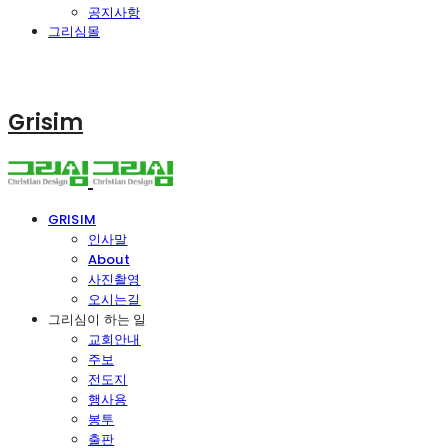
공지사항
그리심몰
Grisim
GRISIM
인사말
About
사진촬영
오시는길
그리심이 하는 일
교회안내
주보
전도지
행사용
봉투
출판