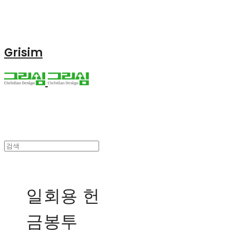
Grisim
일회용 헌
금봉투