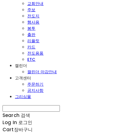
교회안내
주보
전도지
행사용
봉투
출판
리플릿
카드
전도용품
ETC
캘린더
캘린더 마감안내
고객센터
주문하기
공지사항
그리심몰
Search
검색
Log In
로그인
Cart
장바구니