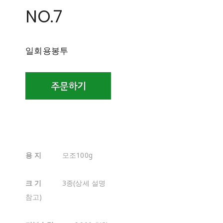
NO.7
일회용봉투
용 지
모조100g
크 기
3종(상세 설명
참고)