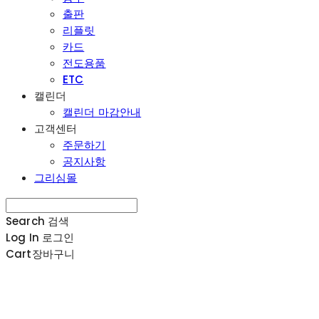
출판
리플릿
카드
전도용품
ETC
캘린더
캘린더 마감안내
고객센터
주문하기
공지사항
그리심몰
Search
검색
Log In
로그인
Cart
장바구니