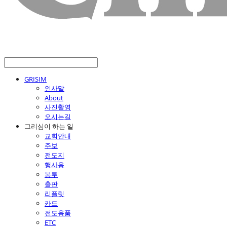
GRISIM
인사말
About
사진촬영
오시는길
그리심이 하는 일
교회안내
주보
전도지
행사용
봉투
출판
리플릿
카드
전도용품
ETC