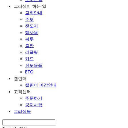
그리심이 하는 일
교회안내
주보
전도지
행사용
봉투
출판
리플릿
카드
전도용품
ETC
캘린더
캘린더 마감안내
고객센터
주문하기
공지사항
그리심몰