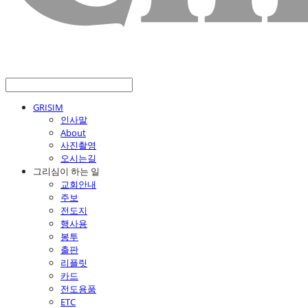
GRISIM
인사말
About
사진촬영
오시는길
그리심이 하는 일
교회안내
주보
전도지
행사용
봉투
출판
리플릿
카드
전도용품
ETC