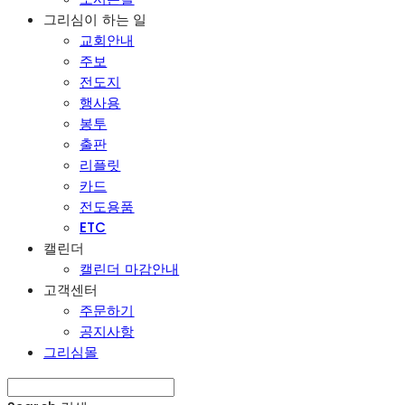
그리심이 하는 일
교회안내
주보
전도지
행사용
봉투
출판
리플릿
카드
전도용품
ETC
캘린더
캘린더 마감안내
고객센터
주문하기
공지사항
그리심몰