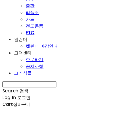
출판
리플릿
카드
전도용품
ETC
캘린더
캘린더 마감안내
고객센터
주문하기
공지사항
그리심몰
Search
검색
Log In
로그인
Cart
장바구니